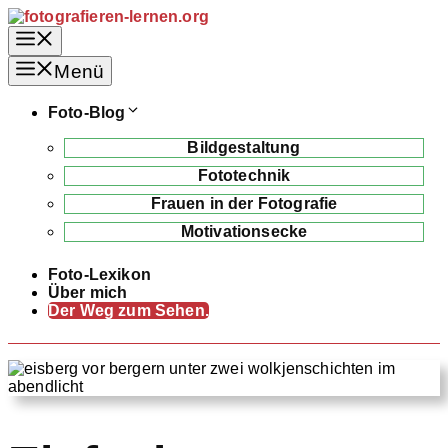
Zum
Inhalt
Menü
springen
Menü
Foto-Blog
Bildgestaltung
Fototechnik
Frauen in der Fotografie
Motivationsecke
Foto-Lexikon
Über mich
Der Weg zum Sehen.