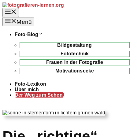
Zum
Inhalt
Menü
springen
Menü
Foto-Blog
Bildgestaltung
Fototechnik
Frauen in der Fotografie
Motivationsecke
Foto-Lexikon
Über mich
Der Weg zum Sehen.
Die „richtige“